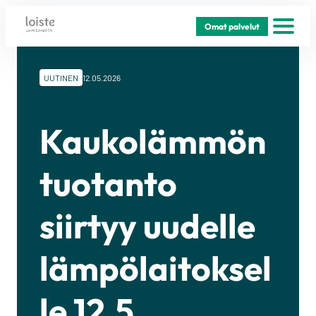
Siirry
Omat palvelut
sisältöön
UUTINEN
12.05.2026
Kaukolämmön
tuotanto
siirtyy uudelle
lämpölaitoksel
le 12.5.