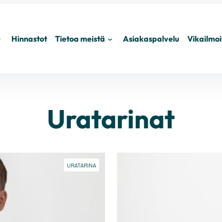
Hinnastot
Tietoa meistä
Asiakaspalvelu
Vikailmoi
Avaa
Avaa
euraava
seuraava
alikkotaso
valikkotaso
Uratarinat
URATARINA