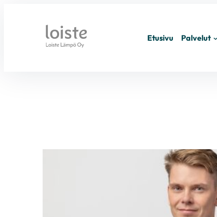
Siirry
sisältöön
Etusivu
Palvelut
s
v